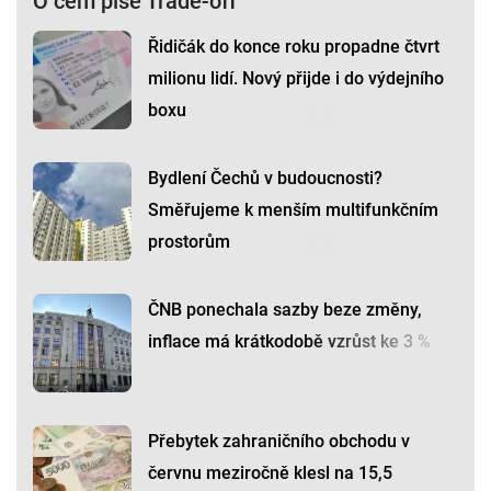
O čem píše Trade-off
Řidičák do konce roku propadne čtvrt
milionu lidí. Nový přijde i do výdejního
boxu
Bydlení Čechů v budoucnosti?
Směřujeme k menším multifunkčním
prostorům
ČNB ponechala sazby beze změny,
inflace má krátkodobě vzrůst ke 3 %
Přebytek zahraničního obchodu v
červnu meziročně klesl na 15,5