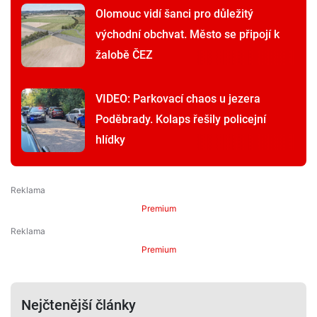
Olomouc vidí šanci pro důležitý
východní obchvat. Město se připojí k
žalobě ČEZ
VIDEO: Parkovací chaos u jezera
Poděbrady. Kolaps řešily policejní
hlídky
Premium
Premium
Nejčtenější články