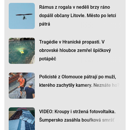
Rámus z rogala v neděli brzy ráno
dopálil občany Litovle. Město po letci
pátrá
Tragédie v Hranické propasti. V
obrovské hloubce zemřel špičkový
potápěč
Policisté z Olomouce pátrají po muži,
kterého zachytily kamery. Neznáte ho?
VIDEO: Kroupy i stržená fotovoltaika.
Šumpersko zasáhla bouřková smršť