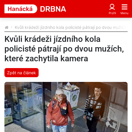
Kvůli krádeži jízdního kola policisté pátrají po dvou mužích, 
Kvůli krádeži jízdního kola
policisté pátrají po dvou mužích,
které zachytila kamera
Zpět na článek