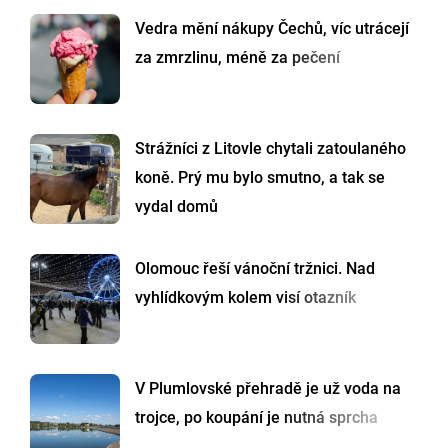
Vedra mění nákupy Čechů, víc utrácejí
za zmrzlinu, méně za pečení
Strážníci z Litovle chytali zatoulaného
koně. Prý mu bylo smutno, a tak se
vydal domů
Olomouc řeší vánoční tržnici. Nad
vyhlídkovým kolem visí otazník
V Plumlovské přehradě je už voda na
trojce, po koupání je nutná sprcha