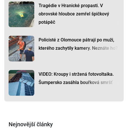
Tragédie v Hranické propasti. V
obrovské hloubce zemřel špičkový
potápěč
Policisté z Olomouce pátrají po muži,
kterého zachytily kamery. Neznáte ho?
VIDEO: Kroupy i stržená fotovoltaika.
Šumpersko zasáhla bouřková smršť
Nejnovější články