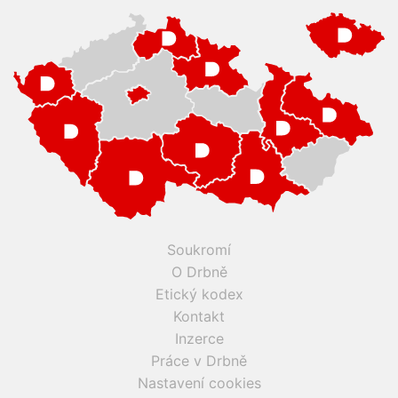
Soukromí
O Drbně
Etický kodex
Kontakt
Inzerce
Práce v Drbně
Nastavení cookies