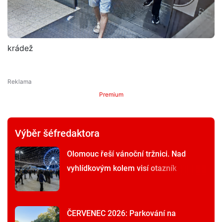
krádež
Premium
Výběr šéfredaktora
Olomouc řeší vánoční tržnici. Nad
vyhlídkovým kolem visí otazník
ČERVENEC 2026: Parkování na