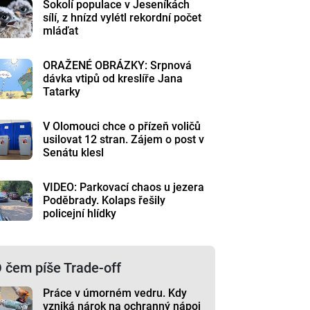
Sokolí populace v Jeseníkách
sílí, z hnízd vylétl rekordní počet
mláďat
ORAŽENÉ OBRÁZKY: Srpnová
dávka vtipů od kreslíře Jana
Tatarky
V Olomouci chce o přízeň voličů
usilovat 12 stran. Zájem o post v
Senátu klesl
VIDEO: Parkovací chaos u jezera
Poděbrady. Kolaps řešily
policejní hlídky
 čem píše Trade-off
Práce v úmorném vedru. Kdy
vzniká nárok na ochranný nápoj