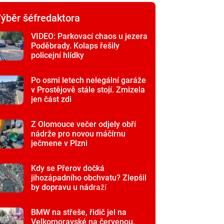
ýběr šéfredaktora
VIDEO: Parkovací chaos u jezera
Poděbrady. Kolaps řešily
policejní hlídky
Po osmi letech nelegální garáže
v Prostějově stále stojí. Zmizela
jen část zdi
Z Olomouce večer odjely obří
nádrže pro novou máčírnu
ječmene v Plzni
Kdy se Přerov dočká
jihozápadního obchvatu? Zlepšil
by dopravu u nádraží
BMW na střeše, řidič jel na
Velkomoravské na červenou.