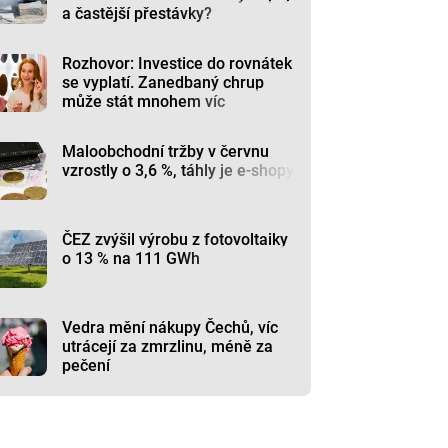
a častější přestávky?
Rozhovor: Investice do rovnátek
se vyplatí. Zanedbaný chrup
může stát mnohem víc
Maloobchodní tržby v červnu
vzrostly o 3,6 %, táhly je e-shopy
ČEZ zvýšil výrobu z fotovoltaiky
o 13 % na 111 GWh
Vedra mění nákupy Čechů, víc
utrácejí za zmrzlinu, méně za
pečení