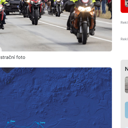
strační foto
N