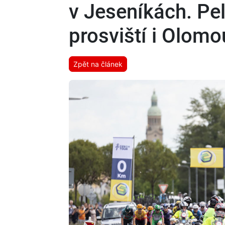
v Jeseníkách. Pe
prosviští i Olom
Zpět na článek