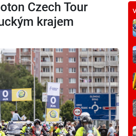
loton Czech Tour
V
ouckým krajem