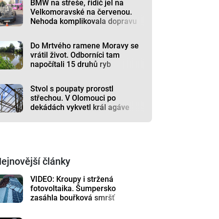
BMW na střeše, řidič jel na
Velkomoravské na červenou.
Nehoda komplikovala dopravu
Do Mrtvého ramene Moravy se
vrátil život. Odborníci tam
napočítali 15 druhů ryb
Stvol s poupaty prorostl
střechou. V Olomouci po
dekádách vykvetl král agáve
ejnovější články
VIDEO: Kroupy i stržená
fotovoltaika. Šumpersko
zasáhla bouřková smršť