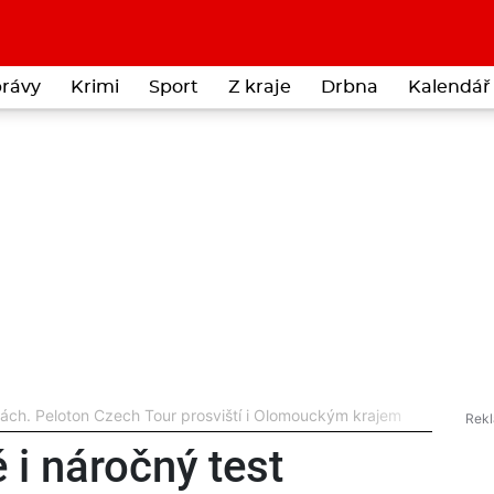
rávy
Krimi
Sport
Z kraje
Drbna
Kalendář 
íkách. Peloton Czech Tour prosviští i Olomouckým krajem
 i náročný test