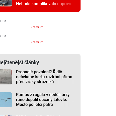
Nehoda komplikovala dopravu
Premium
Premium
ejčtenější články
Propadlé povolení? Řidič
nečekaně kartu roztrhal přímo
před zraky strážníků
Rámus z rogala v neděli brzy
ráno dopálil občany Litovle.
Město po letci pátrá